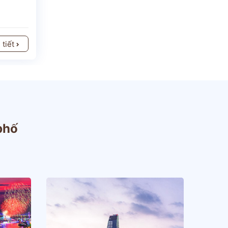
 tiết
 phố