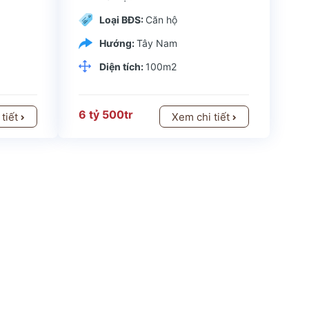
Loại BĐS:
Căn hộ
Hướng:
Tây Nam
Diện tích:
100m2
6 tỷ 500tr
 tiết
Xem chi tiết