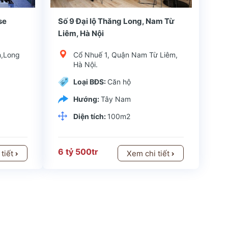
huận lợi, ngay đầ
Quận huyện: Long BiênKiểu dự án: Chung cưChủ đầu tư: Tổng công ty TNHH Bình MinhLoại hình đầu tư: Chung cư Park Hill Home có vị trí thuận lợi, ngay đầ
se
Số 9 Đại lộ Thăng Long, Nam Từ
Liêm, Hà Nội
n,Long
Cổ Nhuế 1, Quận Nam Từ Liêm,
Hà Nội.
Loại BĐS:
Căn hộ
Hướng:
Tây Nam
Diện tích:
100m2
6 tỷ 500tr
 tiết
Xem chi tiết