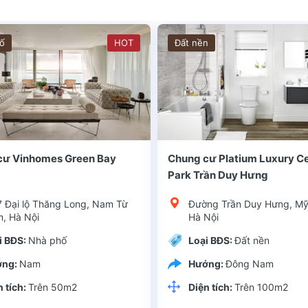
ố
HOT
Đất nền
Long BiênKiểu dự án: Chung cưChủ đầu tư: Tổng công ty TNHH Bình MinhLoại hình đầu tư: Chung cư Park Hill Home có vị trí thuận lợi, ngay đầ
Quận huyện: Long BiênKiểu dự án: Chung cưChủ đầu tư: Tổng công ty TNHH Bình MinhLoại hình đầu tư: Chung cư Park Hill Home có vị trí thuận
cư Vinhomes Green Bay
Chung cư Platium Luxury C
Park Trần Duy Hưng
7 Đại lộ Thăng Long, Nam Từ
Đường Trần Duy Hưng, Mỹ
m, Hà Nội
Hà Nội
i BĐS:
Nhà phố
Loại BĐS:
Đất nền
ớng:
Nam
Hướng:
Đông Nam
n tích:
Trên 50m2
Diện tích:
Trên 100m2