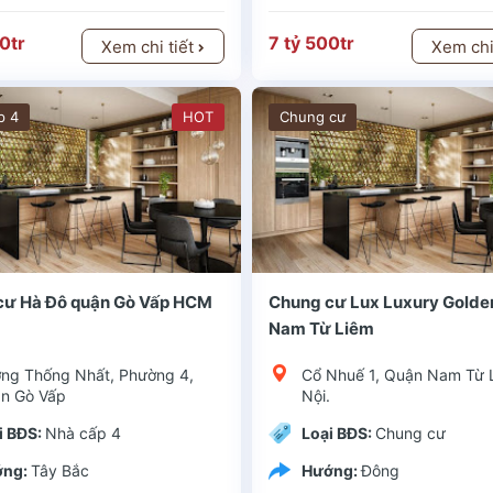
0tr
7 tỷ 500tr
Xem chi tiết
Xem chi
p 4
HOT
Chung cư
Long BiênKiểu dự án: Chung cưChủ đầu tư: Tổng công ty TNHH Bình MinhLoại hình đầu tư: Chung cư Park Hill Home có vị trí thuận lợi, ngay đầ
Quận huyện: Long BiênKiểu dự án: Chung cưChủ đầu tư: Tổng công ty TNHH Bình MinhLoại hình đầu tư: Chung cư Park Hill Home có vị trí thuận
cư Hà Đô quận Gò Vấp HCM
Chung cư Lux Luxury Golde
Nam Từ Liêm
ng Thống Nhất, Phường 4,
Cổ Nhuế 1, Quận Nam Từ 
n Gò Vấp
Nội.
i BĐS:
Nhà cấp 4
Loại BĐS:
Chung cư
ớng:
Tây Bắc
Hướng:
Đông