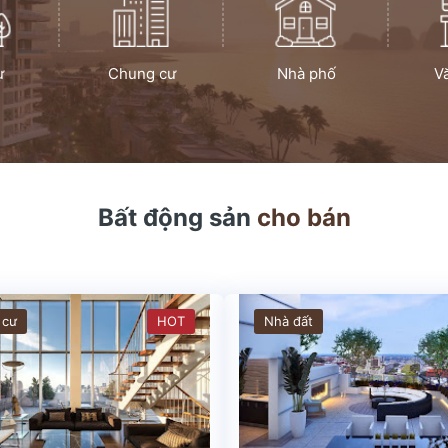
ự
Chung cư
Nhà phố
V
Bất động sản
cho bán
 cư
HOT
Nhà đất