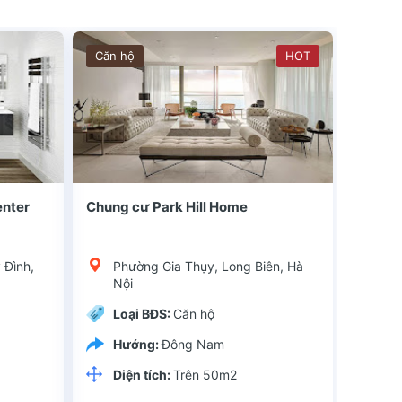
Căn hộ
HOT
 lợi, ngay đầ
Quận huyện: Long BiênKiểu dự án: Chung cưChủ đầu tư: Tổng công ty TNHH Bình MinhLoại hình đầu tư: Chung cư Park Hill Home có vị trí thuận lợi, ngay đầ
enter
Chung cư Park Hill Home
 Đình,
Phường Gia Thụy, Long Biên, Hà
Nội
Loại BĐS:
Căn hộ
Hướng:
Đông Nam
Diện tích:
Trên 50m2