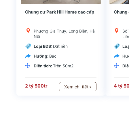
Quận huyện: Long BiênKiểu dự án: Chung cưChủ đầu tư: Tổng công ty TNHH Bình MinhLoại hình đầu tư: Chung cư Park Hill Home có vị trí thuận lợi, ngay đầ
Quận huyện: Long
Chung cư Park Hill Home cao cấp
Chung 
Phường Gia Thụy, Long Biên, Hà
Số 
Nội
Liê
Loại BĐS:
Đất nền
Loạ
Hướng:
Bắc
Hư
Diện tích:
Trên 50m2
Diệ
2 tỷ 500tr
4 tỷ 5
Xem chi tiết