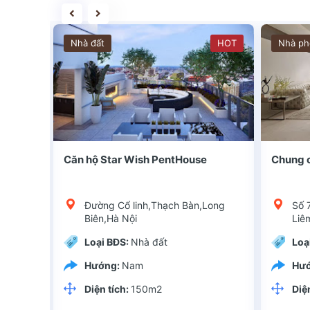
Nhà đất
HOT
Nhà ph
i, ngay đầ
Quận huyện: Long BiênKiểu dự án: Chung cưChủ đầu tư: Tổng công ty TNHH Bình MinhLoại hình đầu tư: Chung cư Park Hill Home có vị trí thuận lợi, ngay đầ
Quận huyện: 
o cấp
Căn hộ Star Wish PentHouse
Chung 
n, Hà
Đường Cổ linh,Thạch Bàn,Long
Số 
Biên,Hà Nội
Liê
Loại BĐS:
Nhà đất
Loạ
Hướng:
Nam
Hư
Diện tích:
150m2
Diệ