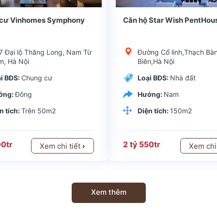
 BiênKiểu dự án: Chung cưChủ đầu tư: Tổng công ty TNHH Bình MinhLoại hình đầu tư: Chung cư Park Hill Home có vị trí thuận lợi, ngay đầ
Quận huyện: Long BiênKiểu dự án: Chung cưChủ đầu tư: Tổng công ty TNHH Bình MinhLoại hình đầu tư: Chung cư Park Hill Home có vị trí t
cư Vinhomes Symphony
Căn hộ Star Wish PentHou
7 Đại lộ Thăng Long, Nam Từ
Đường Cổ linh,Thạch Bà
m, Hà Nội
Biên,Hà Nội
i BĐS:
Chung cư
Loại BĐS:
Nhà đất
ớng:
Đông
Hướng:
Nam
n tích:
Trên 50m2
Diện tích:
150m2
00tr
2 tỷ 550tr
Xem chi tiết
Xem chi
Xem thêm