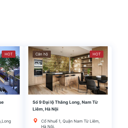
HOT
Căn hộ
HOT
huận lợi, ngay đầ
Quận huyện: Long BiênKiểu dự án: Chung cưChủ đầu tư: Tổng công ty TNHH Bình MinhLoại hình đầu tư: Chung cư Park Hill Home có vị trí thuận lợi, ngay đầ
se
Số 9 Đại lộ Thăng Long, Nam Từ
Liêm, Hà Nội
n,Long
Cổ Nhuế 1, Quận Nam Từ Liêm,
Hà Nội.