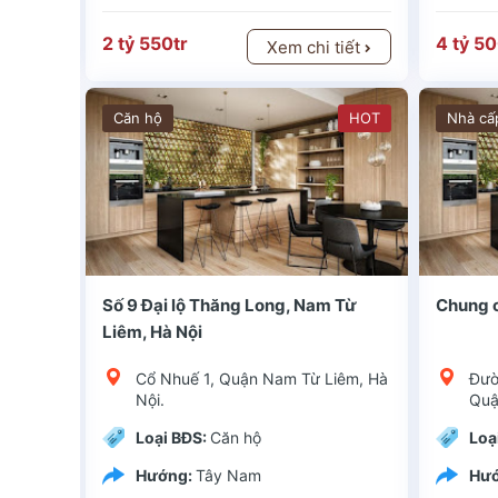
2 tỷ 550tr
4 tỷ 50
tiết
Xem chi tiết
HOT
Căn hộ
HOT
Nhà cấ
i, ngay đầ
Quận huyện: Long BiênKiểu dự án: Chung cưChủ đầu tư: Tổng công ty TNHH Bình MinhLoại hình đầu tư: Chung cư Park Hill Home có vị trí thuận lợi, ngay đầ
Quận huyện: 
ony
Số 9 Đại lộ Thăng Long, Nam Từ
Chung 
Liêm, Hà Nội
am Từ
Cổ Nhuế 1, Quận Nam Từ Liêm, Hà
Đườ
Nội.
Quậ
Loại BĐS:
Căn hộ
Loạ
Hướng:
Tây Nam
Hư