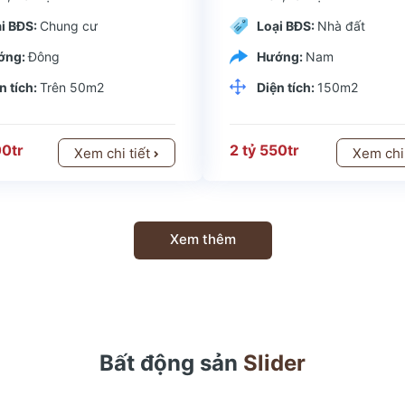
i BĐS:
Chung cư
Loại BĐS:
Nhà đất
ớng:
Đông
Hướng:
Nam
n tích:
Trên 50m2
Diện tích:
150m2
00tr
2 tỷ 550tr
Xem chi tiết
Xem chi
Xem thêm
Bất động sản
Slider