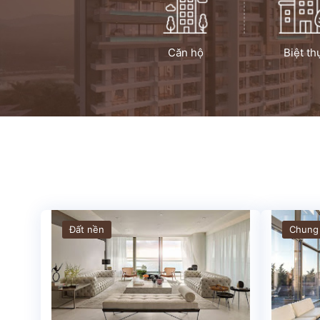
Căn hộ
Biệt th
Đất nền
Chung