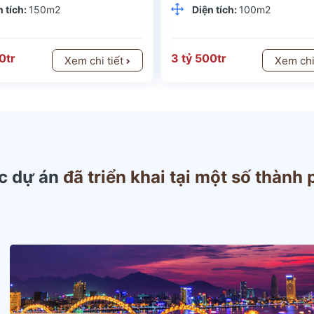
n tích:
150m2
Diện tích:
100m2
0tr
3 tỷ 500tr
Xem chi tiết
Xem chi
c dự án
đã triển khai tại một số thành