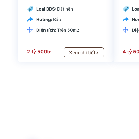
Loại BĐS:
Đất nền
Loạ
Hướng:
Bắc
Hư
Diện tích:
Trên 50m2
Diệ
2 tỷ 500tr
4 tỷ 5
Xem chi tiết