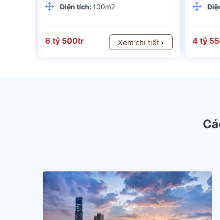
Diện tích:
100m2
Diệ
6 tỷ 500tr
4 tỷ 55
tiết
Xem chi tiết
Cá